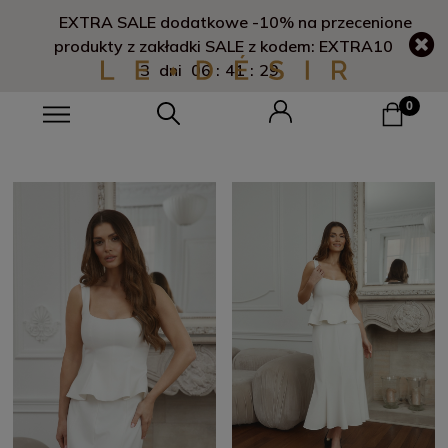
EXTRA SALE dodatkowe -10% na przecenione
produkty z zakładki SALE z kodem: EXTRA10
3
dni
06
:
41
:
28