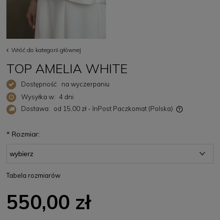
Wróć do kategorii głównej
TOP AMELIA WHITE
Dostępność:
na wyczerpaniu
Wysyłka w:
4 dni
Dostawa:
od 15,00 zł
- InPost Paczkomat
(Polska)
Cena nie zawiera ewentualnych kosztów płatności
*
Rozmiar:
Tabela rozmiarów
550,00 zł