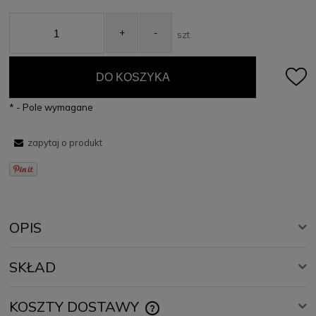
+
-
szt.
DO KOSZYKA
*
- Pole wymagane
zapytaj o produkt
OPIS
SKŁAD
Top damski Amelia – white
Elegancki top z baskinką w kolorze białym.
Spandex
KOSZTY DOSTAWY
CENA NIE ZAWIERA EWENTUALNYCH KOSZTÓW PŁATNOŚCI