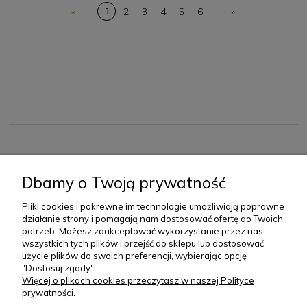
1
«
2
3
4
5
6
»
O NAS
Dbamy o Twoją prywatność
Pliki cookies i pokrewne im technologie umożliwiają poprawne
ZAKUPY
działanie strony i pomagają nam dostosować ofertę do Twoich
potrzeb. Możesz zaakceptować wykorzystanie przez nas
KONTAKT
wszystkich tych plików i przejść do sklepu lub dostosować
użycie plików do swoich preferencji, wybierając opcję
"Dostosuj zgody".
+48 733 325 252
Więcej o plikach cookies przeczytasz w naszej Polityce
prywatności.
pon-pt: 07:00-15:00