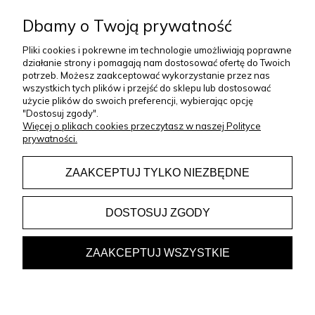
O NAS
Dbamy o Twoją prywatność
Pliki cookies i pokrewne im technologie umożliwiają poprawne
ZAKUPY
działanie strony i pomagają nam dostosować ofertę do Twoich
potrzeb. Możesz zaakceptować wykorzystanie przez nas
KONTAKT
wszystkich tych plików i przejść do sklepu lub dostosować
użycie plików do swoich preferencji, wybierając opcję
"Dostosuj zgody".
+48 733 325 252
Więcej o plikach cookies przeczytasz w naszej Polityce
prywatności.
pon-pt: 07:00-15:00
sklep@le-desir.pl
ZAAKCEPTUJ TYLKO NIEZBĘDNE
DOSTOSUJ ZGODY
Copyright © 2023 Le Désir
ZAAKCEPTUJ WSZYSTKIE
Projekt i wykonanie:
Gabiec.pl
Sklep internetowy Shoper Premium