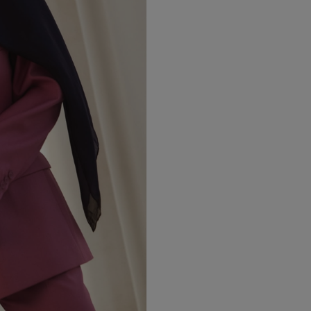
Skład materiału:
64% wiskoza
34% poliester
2% spandex
Podszewka:
100% wiskoza
Pielęgnacja
Aby zachować wysoką jakość tkani
chemiczne.