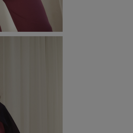
Dopasowanie i rozmiar
Modelka ma 171 cm wzrostu i prez
Marynarka posiada taliowany, pros
wygląd.
Model dostępny jest w rozmiarach
Stylizacje z marynarką Hailey
Marynarka Hailey to elegancki el
stylizacji.
Świetnie wygląda:
• w komplecie ze spodniami Hailey
• z jeansami i klasycznym topem