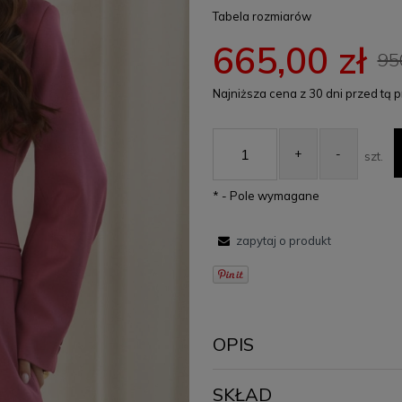
Tabela rozmiarów
665,00 zł
95
Najniższa cena z 30 dni przed tą 
Jeżeli produkt jest sp
30 dni, wyświetlana je
+
-
szt.
od momentu, kiedy pro
sprzedaży.
*
- Pole wymagane
zapytaj o produkt
OPIS
Marynarka damska Hailey – dus
SKŁAD