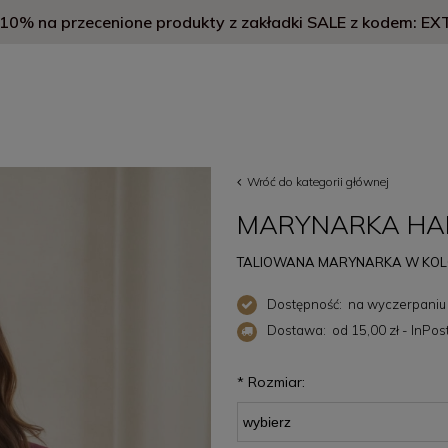
Darmowa dostawa od 1000 zł
Wróć do kategorii głównej
MARYNARKA HAI
TALIOWANA MARYNARKA W KOL
Dostępność:
na wyczerpaniu
Dostawa:
od 15,00 zł
- InPo
Cena nie zawiera 
*
Rozmiar:
płatności