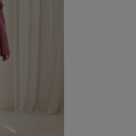
Klasyczna forma i eleganckie d
Marynarka wyróżnia się elegancką
poduszki w ramionach nadają sylwe
Zapięcie na dwa logowane guziki 
wyeksponować talię. Klasyczne kla
model zachowuje ponadczasowy c
Dopracowane detale konstrukcyjne
sylwetce i zachowuje elegancki wy
Najważniejsze cechy:
• elegancka marynarka damska w k
• taliowany, prosty krój podkreśla
• klasyczny, ponadczasowy desig