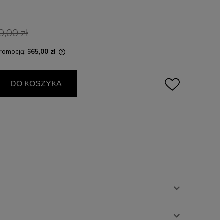
0,00 zł
promocją:
665,00 zł
rzedawany krócej niż
st najniższa cena
DO KOSZYKA
dukt pojawił się w
ty rose