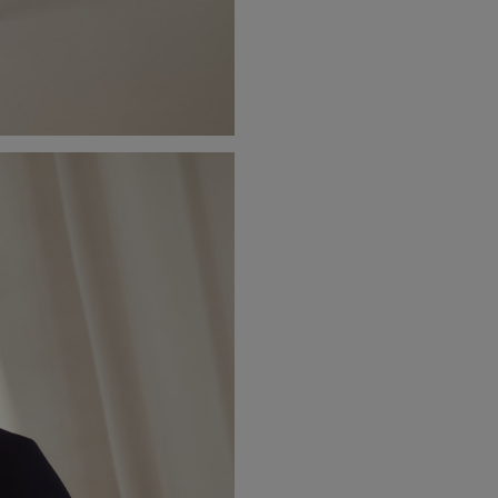
• poduszki w ramionach modelując
• zapięcie na dwa logowane guzik
• eleganckie klapy marynarki
• możliwość stworzenia kompletu 
• staranne wykończenie premium
• idealna do stylizacji eleganckic
• projekt i produkcja w Polsce
Materiał i jakość wykonania
Marynarka została wykonana z wys
komfort noszenia, elegancki wygląd
układa się na sylwetce.
Podszewka z wiskozy zwiększa ko
estetyczny wygląd przez cały dzie