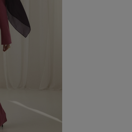
• ze spódnicą midi
• z minimalistyczną sukienką
• w stylizacjach biznesowych i w
Kolor dusty rose dodaje stylizacjo
jednocześnie ponadczasowym wy
Zaprojektowana i uszyta w Pol
Model Hailey został zaprojektowan
produkcji realizowany jest z dbało
Dzięki temu marynarka łączy nowo
premium.