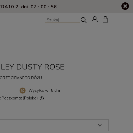
LEY DUSTY ROSE
ORZE CIEMNEGO RÓŻU
Wysyłka w:
5 dni
st Paczkomat
(Polska)
ewentualnych kosztów