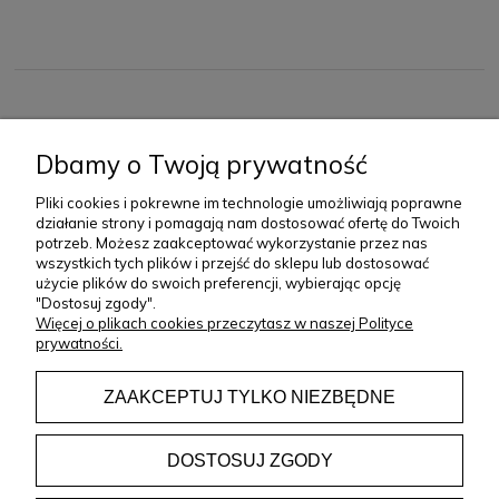
Pielęgnacja
Aby zachować piękny wygląd haftowanej tkaniny oraz jej delikatną
strukturę, zalecamy:
• pranie ręczne w temperaturze do 30°C
O NAS
• nie wybielać
Dbamy o Twoją prywatność
• nie suszyć w suszarce bębnowej
• suszyć na płasko lub na wieszaku
Pliki cookies i pokrewne im technologie umożliwiają poprawne
ZAKUPY
• prasować w niskiej temperaturze po lewej stronie
działanie strony i pomagają nam dostosować ofertę do Twoich
potrzeb. Możesz zaakceptować wykorzystanie przez nas
KONTAKT
Dopasowanie i rozmiar
wszystkich tych plików i przejść do sklepu lub dostosować
użycie plików do swoich preferencji, wybierając opcję
Modelka ma 171 cm wzrostu i prezentuje rozmiar 34/36.
"Dostosuj zgody".
+48 733 325 252
Więcej o plikach cookies przeczytasz w naszej Polityce
Koszula dostępna jest w rozmiarach
34/36 ORAZ 38/40
.
prywatności.
pon-pt: 07:00-15:00
Zaprojektowana i uszyta w Polsce
sklep@le-desir.pl
ZAAKCEPTUJ TYLKO NIEZBĘDNE
Model
LIVIA BLUE
został zaprojektowany i uszyty w Polsce we
własnej szwalni marki. Każdy etap produkcji realizowany jest z
dbałością o najwyższą jakość wykonania oraz staranne
DOSTOSUJ ZGODY
wykończenie.
Copyright © 2023 Le Désir