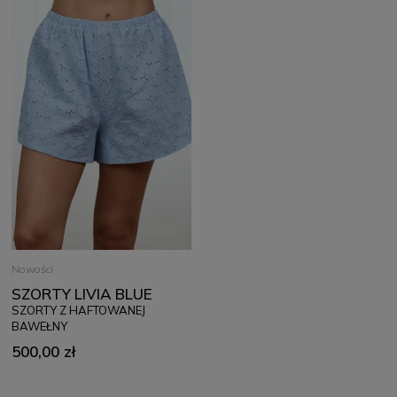
Najważniejsze cechy:
• elegancka koszula damska w kolorze niebieskim
• wykonana w 100% z naturalnej bawełny
• haftowana tkanina z delikatnym wzorem
• klasyczny kołnierzyk
• zapięcie na logowane guziki
• luźny, komfortowy fason
• rękawy za łokieć
• lekka i przewiewna tkanina
• możliwość stworzenia kompletu ze szortami LIVIA BLUE
• staranne wykończenie premium
• projekt i produkcja w Polsce
Materiał i jakość wykonania
Nowości
Koszula została wykonana z wysokiej jakości naturalnej bawełny,
SZORTY LIVIA BLUE
która zapewnia przewiewność, miękkość oraz komfort noszenia.
SZORTY Z HAFTOWANEJ
Haftowana tkanina nadaje modelowi eleganckiego i wyjątkowo
BAWEŁNY
kobiecego charakteru.
500,00 zł
Skład materiału:
100% bawełna