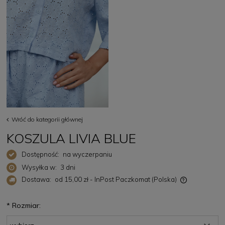
Wróć do kategorii głównej
KOSZULA LIVIA BLUE
Dostępność:
na wyczerpaniu
Wysyłka w:
3 dni
Dostawa:
od 15,00 zł
- InPost Paczkomat
(Polska)
Cena nie zawiera ewentualnych kosztów płatności
*
Rozmiar: