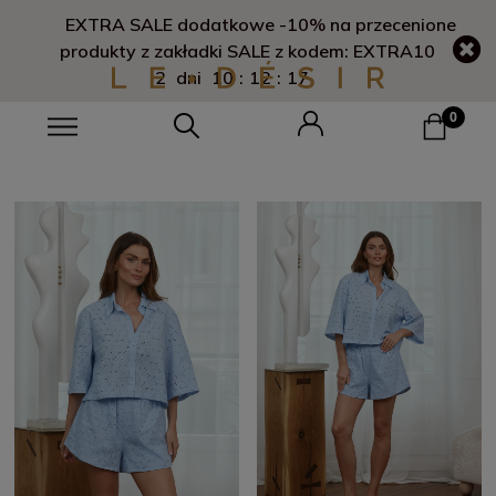
EXTRA SALE dodatkowe -10% na przecenione
produkty z zakładki SALE z kodem: EXTRA10
2
dni
10
:
12
:
16