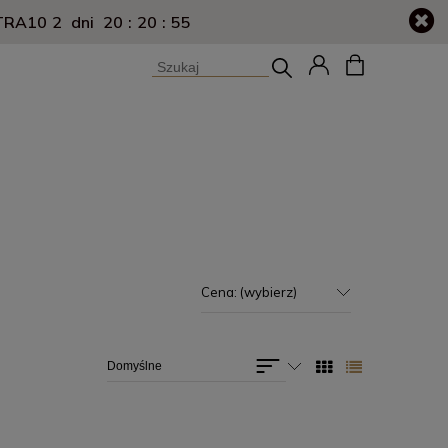
XTRA10
2
dni
20
:
20
:
54
Cena: (wybierz)