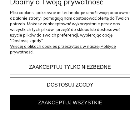
Dbamy o Twoją prywatność
ZAKUPY
Pliki cookies i pokrewne im technologie umożliwiają poprawne
działanie strony i pomagają nam dostosować ofertę do Twoich
potrzeb. Możesz zaakceptować wykorzystanie przez nas
KONTAKT
wszystkich tych plików i przejść do sklepu lub dostosować
użycie plików do swoich preferencji, wybierając opcję
+48 733 325 252
"Dostosuj zgody".
Więcej o plikach cookies przeczytasz w naszej Polityce
prywatności.
pon-pt: 07:00-15:00
sklep@le-desir.pl
ZAAKCEPTUJ TYLKO NIEZBĘDNE
DOSTOSUJ ZGODY
Copyright © 2023 Le Désir
ZAAKCEPTUJ WSZYSTKIE
Projekt i wykonanie:
Gabiec.pl
Sklep internetowy Shoper Premium