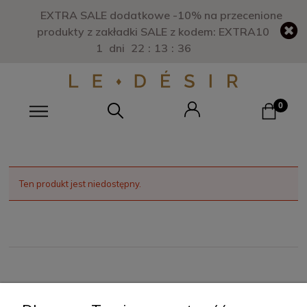
EXTRA SALE dodatkowe -10% na przecenione
produkty z zakładki SALE z kodem: EXTRA10
1
dni
22
:
13
:
36
Ten produkt jest niedostępny.
O NAS