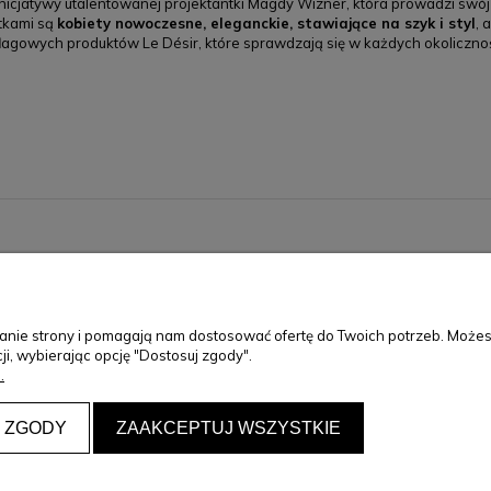
icjatywy utalentowanej projektantki Magdy Wizner, która prowadzi swój 
ntkami są
kobiety nowoczesne, eleganckie, stawiające na szyk i styl
, 
lagowych produktów Le Désir, które sprawdzają się w każdych okoliczności
ZAKUPY
KO
Regulamin zakupów
+48
ałanie strony i pomagają nam dostosować ofertę do Twoich potrzeb. Może
Polityka prywatności
pon-
ji, wybierając opcję "Dostosuj zgody".
Dostawy i Płatności
.
skle
Najczęściej zadawane pytania
Regulamin Karty Podarunkowej Le Désir
 ZGODY
ZAAKCEPTUJ WSZYSTKIE
ir