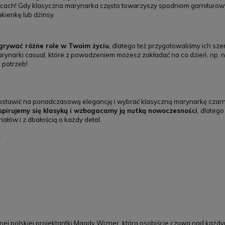
licach! Gdy klasyczna marynarka często towarzyszy spodniom garniturow
kienkę lub dżinsy.
rywać różne role w Twoim życiu
, dlatego też przygotowaliśmy ich sz
 marynarki casual, które z powodzeniem możesz zakładać na co dzień, np. 
 potrzeb!
stawić na ponadczasową elegancję i wybrać klasyczną marynarkę czarną,
spirujemy się klasyką i wzbogacamy ją nutką nowoczesności
, dlateg
ałów i z dbałością o każdy detal.
:
j polskiej projektantki Magdy Wizner, która osobiście czuwa nad każdym 