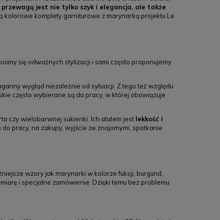
h
przewagą jest nie tylko szyk i elegancja, ale także
zą kolorowe komplety garniturowe z marynarką projektu Le
imy się odważnych stylizacji i sami często proponujemy
ganny wygląd niezależnie od sytuacji. Z tego też względu
kie często wybierane są do pracy, w której obowiązuje
a czy wielobarwnej sukienki. Ich atutem jest
lekkość i
ę do pracy, na zakupy, wyjście ze znajomymi, spotkanie
ejsze wzory jak marynarki w kolorze fuksji, burgund,
a miarę i specjalne zamówienie. Dzięki temu bez problemu