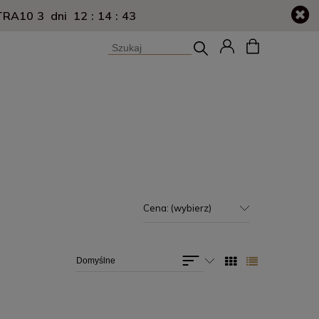
XTRA10
3
dni
12
:
14
:
43
Cena: (wybierz)