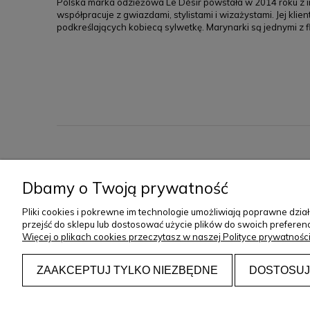
Polska marka odzieżowa Le Désir powstała w 2014 roku z in
współpracuje z gwiazdami, stylistami i wizażystami. Jej klie
podkreślających kobiecą sylwetkę. Marynarki są jednymi z f
O NAS
Dbamy o Twoją prywatność
O marce
Pliki cookies i pokrewne im technologie umożliwiają poprawne dzi
przejść do sklepu lub dostosować użycie plików do swoich preferenc
Więcej o plikach cookies przeczytasz w naszej Polityce prywatności
ZAAKCEPTUJ TYLKO NIEZBĘDNE
DOSTOSUJ
Copyright © 2023 Le Dés