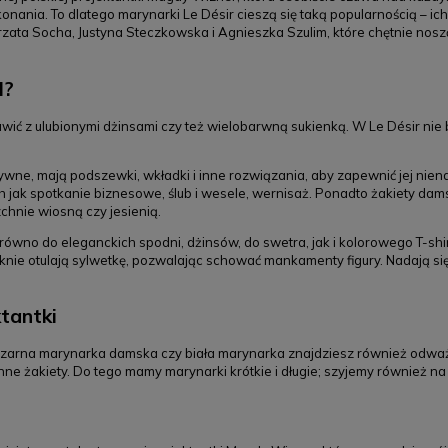
nania. To dlatego marynarki Le Désir cieszą się taką popularnością – ic
rzata Socha, Justyna Steczkowska i Agnieszka Szulim, które chętnie nos
l?
z ulubionymi dżinsami czy też wielobarwną sukienką. W Le Désir nie bo
wne, mają podszewki, wkładki i inne rozwiązania, aby zapewnić jej niena
jak spotkanie biznesowe, ślub i wesele, wernisaż. Ponadto żakiety dams
chnie wiosną czy jesienią.
wno do eleganckich spodni, dżinsów, do swetra, jak i kolorowego T-shirt
pięknie otulają sylwetkę, pozwalając schować mankamenty figury. Nadają si
ktantki
czarna marynarka damska czy biała marynarka znajdziesz również odważni
inne żakiety. Do tego mamy marynarki krótkie i długie; szyjemy również n