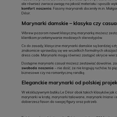
ale również zwraca uwagę na jakość materiału i sposób wyko
komfort noszenia
. Fasony marynarek doceniły m.in. Małgo
Désir.
Marynarki damskie – klasyka czy casua
Wbrew pozorom nawet klasyczną marynarkę możesz zestawić 
klientkom przełamywanie modowych stereotypów.
Co do zasady, klasyczne marynarki damskie są bardziej szty
znakomicie sprawdzą się we wszelkich formalnych okazjach 
dress code. Marynarki mogą również zastąpić okrycie wierz
Dostępne marynarki casual możesz zestawiać dowolnie, zaró
swoboda noszenia
– nie dość, że nie krępują ruchów, to 
biznesowe czy na romantyczną randkę.
Eleganckie marynarki od polskiej proje
W ekskluzywnym butiku Le Désir obok takich klasyków jak 
marynarki w kratę, marynarki taliowane, marynarki lniane i 
dobierzesz fason do swojej figury oraz potrzeb.