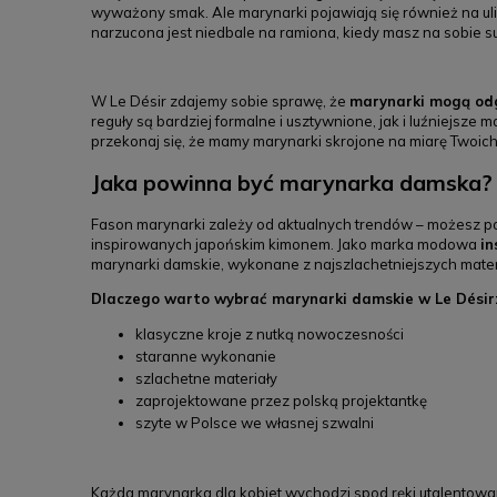
wyważony smak. Ale marynarki pojawiają się również na u
narzucona jest niedbale na ramiona, kiedy masz na sobie su
W Le Désir zdajemy sobie sprawę, że
marynarki mogą odg
reguły są bardziej formalne i usztywnione, jak i luźniejsze
przekonaj się, że mamy marynarki skrojone na miarę Twoich
Jaka powinna być marynarka damska?
Fason marynarki zależy od aktualnych trendów – możesz po
inspirowanych japońskim kimonem. Jako marka modowa
in
marynarki damskie, wykonane z najszlachetniejszych materi
Dlaczego warto wybrać marynarki damskie w Le Désir
klasyczne kroje z nutką nowoczesności
staranne wykonanie
szlachetne materiały
zaprojektowane przez polską projektantkę
szyte w Polsce we własnej szwalni
Każda marynarka dla kobiet wychodzi spod ręki utalentowane