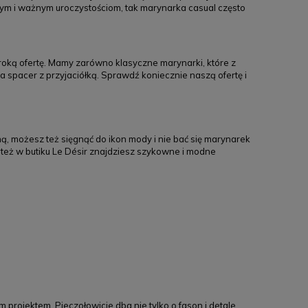
ym i ważnym uroczystościom, tak marynarka casual często
eroką ofertę. Mamy zarówno klasyczne marynarki, które z
na spacer z przyjaciółką. Sprawdź koniecznie naszą ofertę i
 możesz też sięgnąć do ikon mody i nie bać się marynarek
o też w butiku Le Désir znajdziesz szykowne i modne
projektem. Pieczołowicie dba nie tylko o fason i detale,