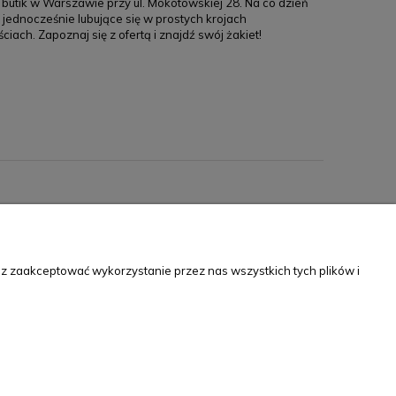
butik w Warszawie przy ul. Mokotowskiej 28. Na co dzień
a jednocześnie lubujące się w prostych krojach
ach. Zapoznaj się z ofertą i znajdź swój żakiet!
NTAKT
 733 325 252
sz zaakceptować wykorzystanie przez nas wszystkich tych plików i
pt: 07:00-15:00
p@le-desir.pl